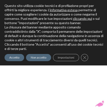
Questo sito utilizza cookie tecnici e di profilazione propri per
offrirti la migliore esperienza. L’
informativa estesa
permette di
capire come scegliere i cookie da autorizzare o come negarne il
Solo per veri decoratori
consenso. Puoi modificare le tue impostazioni
cliccando qui
o sul
bottone "Impostazioni" presente su questo banner.
La chiusura del banner mediante apposito comando
contraddistinto dalla "X", comporta il permanere delle impostazioni
di default e dunque la continuazione della navigazione in assenza di
cookie o altri strumenti di tracciamento diversi da quelli tecnici.
Cliccando il bottone "Accetto" acconsenti all'uso dei cookie tecnici
Elite Pro
XTrowel
Exotic World
FREE S
e di terze parti.
Trow
Close GDPR Co
Accetto
Non accetto
Impostazioni