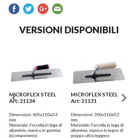
VERSIONI DISPONIBILI
MICROFLEX STEEL
MICROFLEX STEEL
M
Art: 21134
Art: 21131
Ar
Dimensioni: 405x110x0.3
Dimensioni: 300x110x0.3
Di
mm
mm
m
i
Materiale: Forcella in lega di
Materiale: Forcella in lega di
Mat
alluminio, manico in gomma
alluminio, manico in legno di
all
bicomponente
pioppo ultra leggero
pi