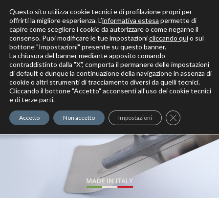
Questo sito utilizza cookie tecnici e di profilazione propri per
offrirti la migliore esperienza. L’
informativa estesa
permette di
capire come scegliere i cookie da autorizzare o come negarne il
Solo per veri decoratori
consenso. Puoi modificare le tue impostazioni
cliccando qui
o sul
bottone "Impostazioni" presente su questo banner.
La chiusura del banner mediante apposito comando
contraddistinto dalla "X", comporta il permanere delle impostazioni
di default e dunque la continuazione della navigazione in assenza di
cookie o altri strumenti di tracciamento diversi da quelli tecnici.
Cliccando il bottone "Accetto" acconsenti all'uso dei cookie tecnici
Elite Pro
XTrowel
Exotic World
FREE S
e di terze parti.
Trow
Close GDPR Co
Accetto
Non accetto
Impostazioni