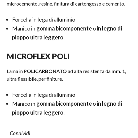
microcemento, resine, finitura di cartongesso e cemento.
Forcella in lega di alluminio
Manico in
gomma bicomponente
o
in legno di
pioppo ultra leggero
.
MICROFLEX POLI
Lama in
POLICARBONATO
ad alta resistenza da
mm. 1
,
ultra flessibile, per finiture.
Forcella in lega di alluminio
Manico in
gomma bicomponente
o
in legno di
pioppo ultra leggero
.
Condividi