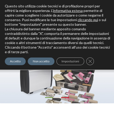
Questo sito utilizza cookie tecnici e di profilazione propri per
offrirti la migliore esperienza. L’
informativa estesa
permette di
capire come scegliere i cookie da autorizzare o come negarne il
Solo per veri decoratori
consenso. Puoi modificare le tue impostazioni
cliccando qui
o sul
bottone "Impostazioni" presente su questo banner.
La chiusura del banner mediante apposito comando
contraddistinto dalla "X", comporta il permanere delle impostazioni
di default e dunque la continuazione della navigazione in assenza di
cookie o altri strumenti di tracciamento diversi da quelli tecnici.
Cliccando il bottone "Accetto" acconsenti all'uso dei cookie tecnici
Elite Pro
XTrowel
Exotic World
FREE S
e di terze parti.
Trow
Close GDPR Co
Accetto
Non accetto
Impostazioni