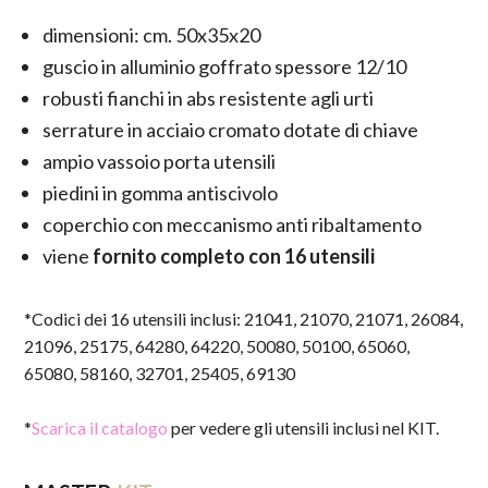
dimensioni: cm. 50x35x20
guscio in alluminio goffrato spessore 12/10
robusti fianchi in abs resistente agli urti
serrature in acciaio cromato dotate di chiave
ampio vassoio porta utensili
piedini in gomma antiscivolo
coperchio con meccanismo anti ribaltamento
viene
fornito completo con 16 utensili
*Codici dei 16 utensili inclusi: 21041, 21070, 21071, 26084,
21096, 25175, 64280, 64220, 50080, 50100, 65060,
65080, 58160, 32701, 25405, 69130
*
Scarica il catalogo
per vedere gli utensili inclusi nel KIT.