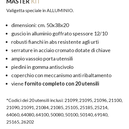
MASTER
KIT
Valigetta speciale in ALLUMINIO.
dimensioni: cm. 50x38x20
guscio in alluminio goffrato spessore 12/10
robusti fianchi in abs resistente agli urti
serrature in acciaio cromato dotate di chiave
ampio vassoio porta utensili
piedini in gomma antiscivolo
coperchio con meccanismo anti ribaltamento
viene
fornito completo con 20 utensili
*Codici dei 20 utensili inclusi: 21099, 21095, 21096, 21100,
21090, 21091, 21084, 21085, 25105, 25185, 25214,
64060, 64080, 64100, 50080, 50100, 50140, 69140,
25165, 26202