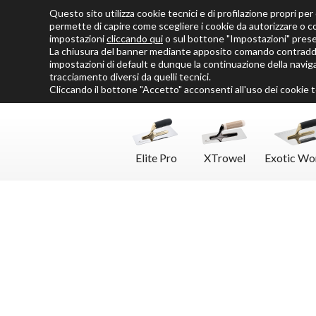
Questo sito utilizza cookie tecnici e di profilazione propri per o
Chi siamo
Cataloghi
Personalizza SoloMio
Flamingo Blog
permette di capire come scegliere i cookie da autorizzare o c
impostazioni
cliccando qui
o sul bottone "Impostazioni" pres
La chiusura del banner mediante apposito comando contraddis
impostazioni di default e dunque la continuazione della naviga
tracciamento diversi da quelli tecnici.
Cliccando il bottone "Accetto" acconsenti all'uso dei cookie te
Elite Pro
XTrowel
Exotic Wo