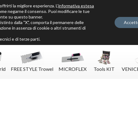
ffrirti la migliore esperienza. L’
informativa estesa
ome negarne il consenso. Puoi modificare le tue
ente su questo banner.
tinto dalla "X", comporta il permanere delle
Accett
zione in assenza di cookie o altri strumenti di
Solo per veri decoratori
cnici e di terze parti.
rld
FREE STYLE Trowel
MICROFLEX
Tools KIT
VENIC