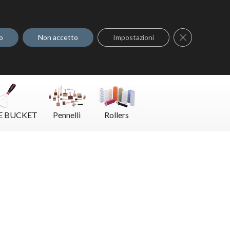
Dove acquistare
Contatti
Close GDPR C
o
Non accetto
Impostazioni
E BUCKET
Pennelli
Rollers