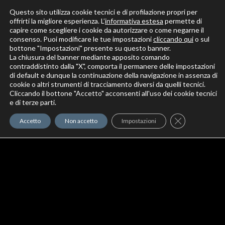
Questo sito utilizza cookie tecnici e di profilazione propri per
offrirti la migliore esperienza. L’
informativa estesa
permette di
capire come scegliere i cookie da autorizzare o come negarne il
Solo per veri decoratori
consenso. Puoi modificare le tue impostazioni
cliccando qui
o sul
bottone "Impostazioni" presente su questo banner.
La chiusura del banner mediante apposito comando
contraddistinto dalla "X", comporta il permanere delle impostazioni
di default e dunque la continuazione della navigazione in assenza di
cookie o altri strumenti di tracciamento diversi da quelli tecnici.
Cliccando il bottone "Accetto" acconsenti all'uso dei cookie tecnici
Elite Pro
XTrowel
Exotic World
FREE S
e di terze parti.
Trow
Close GDPR Co
Accetto
Non accetto
Impostazioni