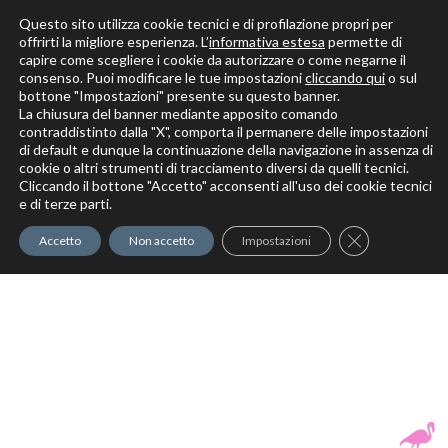
Questo sito utilizza cookie tecnici e di profilazione propri per
offrirti la migliore esperienza. L’
informativa estesa
permette di
capire come scegliere i cookie da autorizzare o come negarne il
Solo per veri decoratori
consenso. Puoi modificare le tue impostazioni
cliccando qui
o sul
bottone "Impostazioni" presente su questo banner.
La chiusura del banner mediante apposito comando
contraddistinto dalla "X", comporta il permanere delle impostazioni
di default e dunque la continuazione della navigazione in assenza di
cookie o altri strumenti di tracciamento diversi da quelli tecnici.
Cliccando il bottone "Accetto" acconsenti all'uso dei cookie tecnici
Elite Pro
XTrowel
Exotic World
FREE S
e di terze parti.
Trow
Close GDPR Co
Accetto
Non accetto
Impostazioni