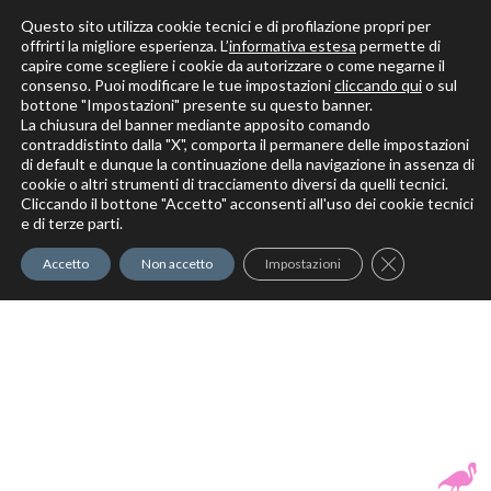
Questo sito utilizza cookie tecnici e di profilazione propri per
offrirti la migliore esperienza. L’
informativa estesa
permette di
capire come scegliere i cookie da autorizzare o come negarne il
Solo per veri decoratori
consenso. Puoi modificare le tue impostazioni
cliccando qui
o sul
bottone "Impostazioni" presente su questo banner.
La chiusura del banner mediante apposito comando
contraddistinto dalla "X", comporta il permanere delle impostazioni
di default e dunque la continuazione della navigazione in assenza di
cookie o altri strumenti di tracciamento diversi da quelli tecnici.
Cliccando il bottone "Accetto" acconsenti all'uso dei cookie tecnici
Elite Pro
XTrowel
Exotic World
FREE S
e di terze parti.
Trow
Close GDPR Co
Accetto
Non accetto
Impostazioni