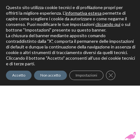
Questo sito utilizza cookie tecnici e di profilazione propri per
offrirti la migliore esperienza. L’
informativa estesa
permette di
capire come scegliere i cookie da autorizzare o come negarne il
Solo per veri decoratori
consenso. Puoi modificare le tue impostazioni
cliccando qui
o sul
bottone "Impostazioni" presente su questo banner.
La chiusura del banner mediante apposito comando
contraddistinto dalla "X", comporta il permanere delle impostazioni
di default e dunque la continuazione della navigazione in assenza di
cookie o altri strumenti di tracciamento diversi da quelli tecnici.
Cliccando il bottone "Accetto" acconsenti all'uso dei cookie tecnici
Elite Pro
XTrowel
Exotic World
FREE S
e di terze parti.
Trow
Close GDPR Co
Accetto
Non accetto
Impostazioni