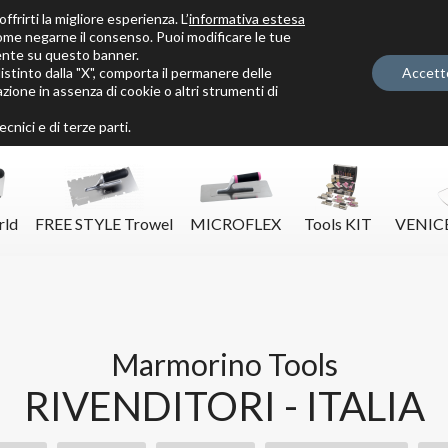
ffrirti la migliore esperienza. L’
informativa estesa
ome negarne il consenso. Puoi modificare le tue
ente su questo banner.
tinto dalla "X", comporta il permanere delle
Accett
zione in assenza di cookie o altri strumenti di
Solo per veri decoratori
cnici e di terze parti.
rld
FREE STYLE Trowel
MICROFLEX
Tools KIT
VENIC
Marmorino Tools
RIVENDITORI - ITALIA