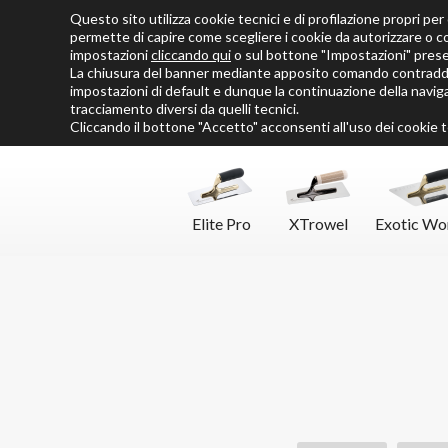
Questo sito utilizza cookie tecnici e di profilazione propri per o
Chi siamo
Cataloghi
Personalizza SoloMio
Flamingo Blog
permette di capire come scegliere i cookie da autorizzare o c
impostazioni
cliccando qui
o sul bottone "Impostazioni" pres
La chiusura del banner mediante apposito comando contraddis
impostazioni di default e dunque la continuazione della naviga
tracciamento diversi da quelli tecnici.
Cliccando il bottone "Accetto" acconsenti all'uso dei cookie te
Elite Pro
XTrowel
Exotic Wo