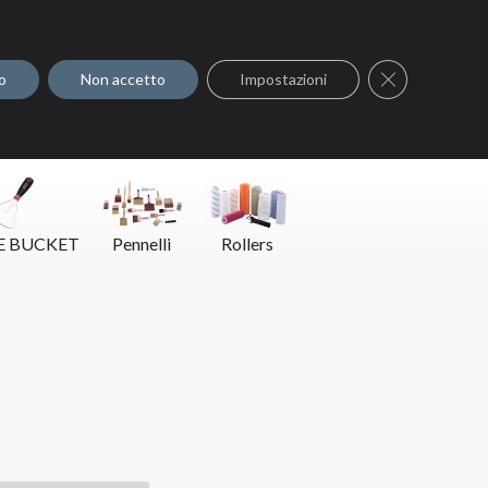
Dove acquistare
Contatti
Close GDPR C
o
Non accetto
Impostazioni
E BUCKET
Pennelli
Rollers