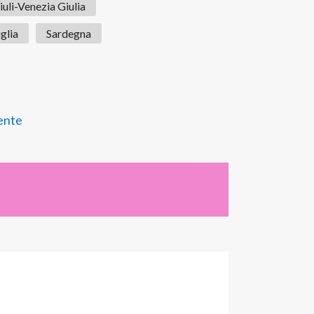
iuli-Venezia Giulia
glia
Sardegna
ente