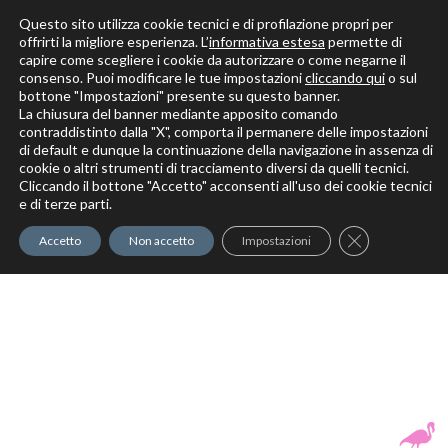
Questo sito utilizza cookie tecnici e di profilazione propri per
offrirti la migliore esperienza. L’
informativa estesa
permette di
capire come scegliere i cookie da autorizzare o come negarne il
Solo per veri decoratori
consenso. Puoi modificare le tue impostazioni
cliccando qui
o sul
bottone "Impostazioni" presente su questo banner.
La chiusura del banner mediante apposito comando
contraddistinto dalla "X", comporta il permanere delle impostazioni
di default e dunque la continuazione della navigazione in assenza di
cookie o altri strumenti di tracciamento diversi da quelli tecnici.
Cliccando il bottone "Accetto" acconsenti all'uso dei cookie tecnici
Elite Pro
XTrowel
Exotic World
FREE S
e di terze parti.
Trow
Close GDPR Co
Accetto
Non accetto
Impostazioni