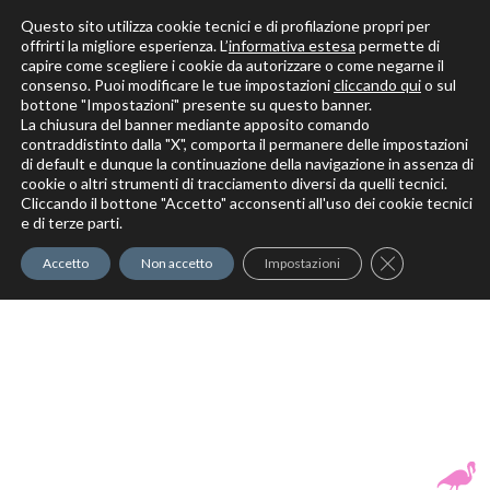
Questo sito utilizza cookie tecnici e di profilazione propri per
offrirti la migliore esperienza. L’
informativa estesa
permette di
capire come scegliere i cookie da autorizzare o come negarne il
Solo per veri decoratori
consenso. Puoi modificare le tue impostazioni
cliccando qui
o sul
bottone "Impostazioni" presente su questo banner.
La chiusura del banner mediante apposito comando
contraddistinto dalla "X", comporta il permanere delle impostazioni
di default e dunque la continuazione della navigazione in assenza di
cookie o altri strumenti di tracciamento diversi da quelli tecnici.
Cliccando il bottone "Accetto" acconsenti all'uso dei cookie tecnici
Elite Pro
XTrowel
Exotic World
FREE S
e di terze parti.
Trow
Close GDPR Co
Accetto
Non accetto
Impostazioni