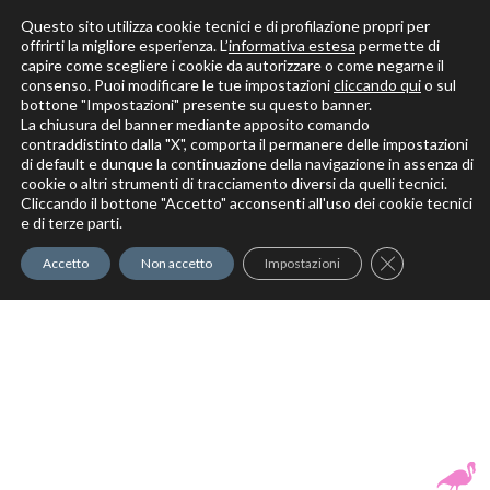
Questo sito utilizza cookie tecnici e di profilazione propri per
offrirti la migliore esperienza. L’
informativa estesa
permette di
capire come scegliere i cookie da autorizzare o come negarne il
Solo per veri decoratori
consenso. Puoi modificare le tue impostazioni
cliccando qui
o sul
bottone "Impostazioni" presente su questo banner.
La chiusura del banner mediante apposito comando
contraddistinto dalla "X", comporta il permanere delle impostazioni
di default e dunque la continuazione della navigazione in assenza di
cookie o altri strumenti di tracciamento diversi da quelli tecnici.
Cliccando il bottone "Accetto" acconsenti all'uso dei cookie tecnici
Elite Pro
XTrowel
Exotic World
FREE S
e di terze parti.
Trow
Close GDPR Co
Accetto
Non accetto
Impostazioni