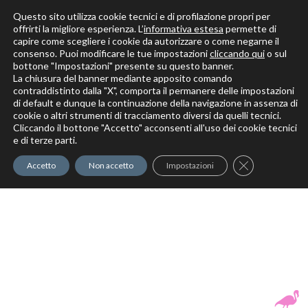
Questo sito utilizza cookie tecnici e di profilazione propri per
offrirti la migliore esperienza. L’
informativa estesa
permette di
capire come scegliere i cookie da autorizzare o come negarne il
Solo per veri decoratori
consenso. Puoi modificare le tue impostazioni
cliccando qui
o sul
bottone "Impostazioni" presente su questo banner.
La chiusura del banner mediante apposito comando
contraddistinto dalla "X", comporta il permanere delle impostazioni
di default e dunque la continuazione della navigazione in assenza di
cookie o altri strumenti di tracciamento diversi da quelli tecnici.
Cliccando il bottone "Accetto" acconsenti all'uso dei cookie tecnici
Elite Pro
XTrowel
Exotic World
FREE S
e di terze parti.
Trow
Close GDPR Co
Accetto
Non accetto
Impostazioni