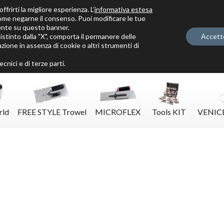
ffrirti la migliore esperienza. L’
informativa estesa
ome negarne il consenso. Puoi modificare le tue
ente su questo banner.
tinto dalla "X", comporta il permanere delle
Accett
zione in assenza di cookie o altri strumenti di
Solo per veri decoratori
cnici e di terze parti.
rld
FREE STYLE Trowel
MICROFLEX
Tools KIT
VENIC