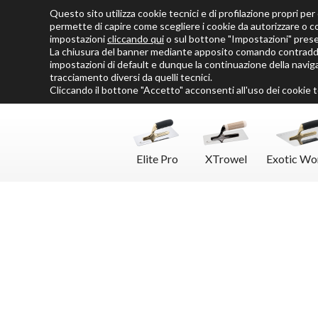
Questo sito utilizza cookie tecnici e di profilazione propri per o
Chi siamo
Cataloghi
Personalizza SoloMio
Flamingo Blog
permette di capire come scegliere i cookie da autorizzare o c
impostazioni
cliccando qui
o sul bottone "Impostazioni" pres
La chiusura del banner mediante apposito comando contraddis
impostazioni di default e dunque la continuazione della naviga
tracciamento diversi da quelli tecnici.
Cliccando il bottone "Accetto" acconsenti all'uso dei cookie te
Elite Pro
XTrowel
Exotic Wo