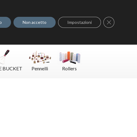
Dove acquistare
Contatti
Close GDPR C
o
Non accetto
Impostazioni
E BUCKET
Pennelli
Rollers