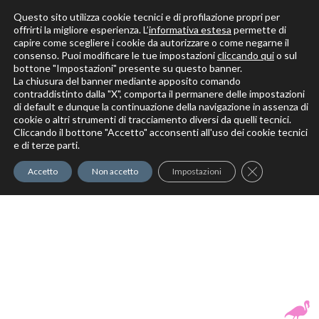
Questo sito utilizza cookie tecnici e di profilazione propri per
offrirti la migliore esperienza. L’
informativa estesa
permette di
capire come scegliere i cookie da autorizzare o come negarne il
Solo per veri decoratori
consenso. Puoi modificare le tue impostazioni
cliccando qui
o sul
bottone "Impostazioni" presente su questo banner.
La chiusura del banner mediante apposito comando
contraddistinto dalla "X", comporta il permanere delle impostazioni
di default e dunque la continuazione della navigazione in assenza di
cookie o altri strumenti di tracciamento diversi da quelli tecnici.
Cliccando il bottone "Accetto" acconsenti all'uso dei cookie tecnici
Elite Pro
XTrowel
Exotic World
FREE S
e di terze parti.
Trow
Close GDPR Co
Accetto
Non accetto
Impostazioni