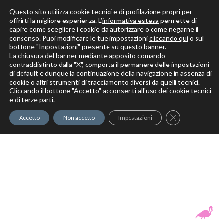
Questo sito utilizza cookie tecnici e di profilazione propri per
offrirti la migliore esperienza. L’
informativa estesa
permette di
capire come scegliere i cookie da autorizzare o come negarne il
Solo per veri decoratori
consenso. Puoi modificare le tue impostazioni
cliccando qui
o sul
bottone "Impostazioni" presente su questo banner.
La chiusura del banner mediante apposito comando
contraddistinto dalla "X", comporta il permanere delle impostazioni
di default e dunque la continuazione della navigazione in assenza di
cookie o altri strumenti di tracciamento diversi da quelli tecnici.
Cliccando il bottone "Accetto" acconsenti all'uso dei cookie tecnici
Elite Pro
XTrowel
Exotic World
FREE S
e di terze parti.
Trow
Close GDPR Co
Accetto
Non accetto
Impostazioni