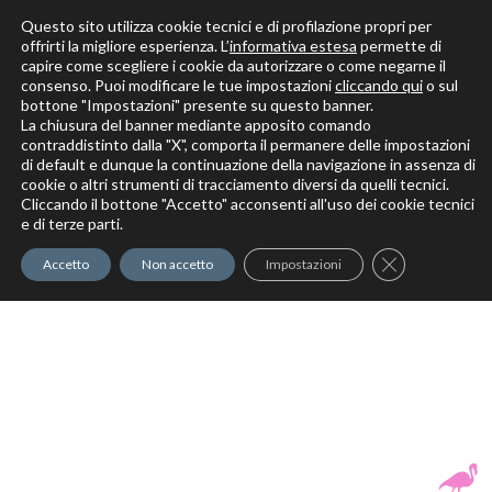
Questo sito utilizza cookie tecnici e di profilazione propri per
offrirti la migliore esperienza. L’
informativa estesa
permette di
capire come scegliere i cookie da autorizzare o come negarne il
Solo per veri decoratori
consenso. Puoi modificare le tue impostazioni
cliccando qui
o sul
bottone "Impostazioni" presente su questo banner.
La chiusura del banner mediante apposito comando
contraddistinto dalla "X", comporta il permanere delle impostazioni
di default e dunque la continuazione della navigazione in assenza di
cookie o altri strumenti di tracciamento diversi da quelli tecnici.
Cliccando il bottone "Accetto" acconsenti all'uso dei cookie tecnici
Elite Pro
XTrowel
Exotic World
FREE S
e di terze parti.
Trow
Close GDPR Co
Accetto
Non accetto
Impostazioni