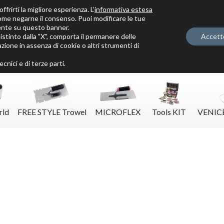
ffrirti la migliore esperienza. L’
informativa estesa
ome negarne il consenso. Puoi modificare le tue
ente su questo banner.
tinto dalla "X", comporta il permanere delle
Accett
zione in assenza di cookie o altri strumenti di
Solo per veri decoratori
cnici e di terze parti.
rld
FREE STYLE Trowel
MICROFLEX
Tools KIT
VENIC