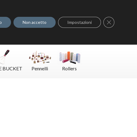
Dove acquistare
Contatti
Close GDPR C
o
Non accetto
Impostazioni
E BUCKET
Pennelli
Rollers