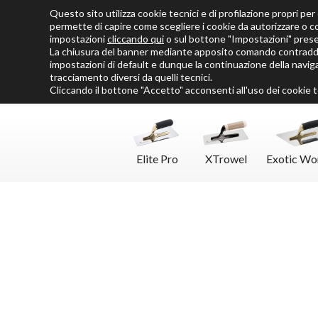
Questo sito utilizza cookie tecnici e di profilazione propri per o
Chi siamo
Cataloghi
Personalizza SoloMio
Flamingo Blog
permette di capire come scegliere i cookie da autorizzare o c
impostazioni
cliccando qui
o sul bottone "Impostazioni" pres
La chiusura del banner mediante apposito comando contraddis
impostazioni di default e dunque la continuazione della naviga
tracciamento diversi da quelli tecnici.
Cliccando il bottone "Accetto" acconsenti all'uso dei cookie te
Elite Pro
XTrowel
Exotic Wo