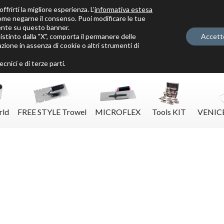
ffrirti la migliore esperienza. L’
informativa estesa
ome negarne il consenso. Puoi modificare le tue
ente su questo banner.
tinto dalla "X", comporta il permanere delle
Accett
zione in assenza di cookie o altri strumenti di
Solo per veri decoratori
cnici e di terze parti.
rld
FREE STYLE Trowel
MICROFLEX
Tools KIT
VENIC