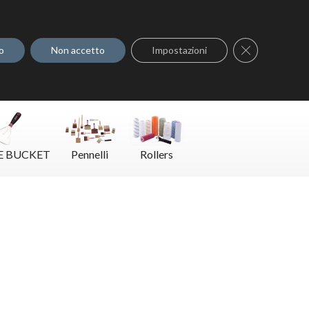
Dove acquistare
Contatti
Close GDPR C
o
Non accetto
Impostazioni
E BUCKET
Pennelli
Rollers