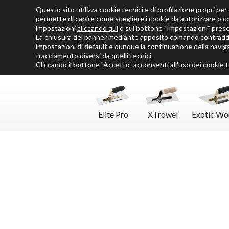
Questo sito utilizza cookie tecnici e di profilazione propri per o
Chi siamo
Cataloghi
Personalizza SoloMio
Flamingo Blog
permette di capire come scegliere i cookie da autorizzare o c
impostazioni
cliccando qui
o sul bottone "Impostazioni" pres
La chiusura del banner mediante apposito comando contraddis
impostazioni di default e dunque la continuazione della naviga
tracciamento diversi da quelli tecnici.
Cliccando il bottone "Accetto" acconsenti all'uso dei cookie te
Elite Pro
XTrowel
Exotic Wo