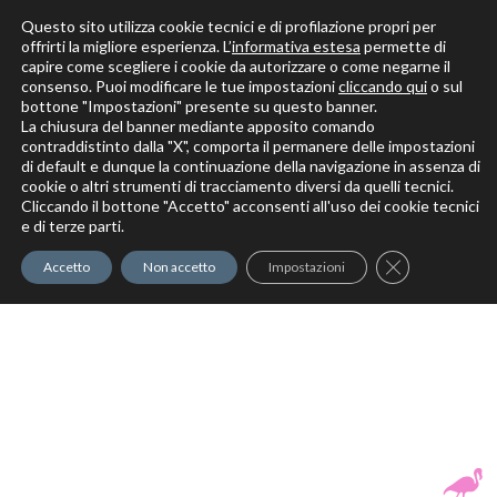
Questo sito utilizza cookie tecnici e di profilazione propri per
offrirti la migliore esperienza. L’
informativa estesa
permette di
capire come scegliere i cookie da autorizzare o come negarne il
Solo per veri decoratori
consenso. Puoi modificare le tue impostazioni
cliccando qui
o sul
bottone "Impostazioni" presente su questo banner.
La chiusura del banner mediante apposito comando
contraddistinto dalla "X", comporta il permanere delle impostazioni
di default e dunque la continuazione della navigazione in assenza di
cookie o altri strumenti di tracciamento diversi da quelli tecnici.
Cliccando il bottone "Accetto" acconsenti all'uso dei cookie tecnici
Elite Pro
XTrowel
Exotic World
FREE S
e di terze parti.
Trow
Close GDPR Co
Accetto
Non accetto
Impostazioni