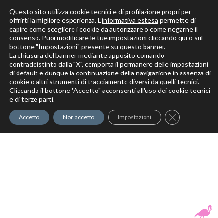
Questo sito utilizza cookie tecnici e di profilazione propri per
offrirti la migliore esperienza. L’
informativa estesa
permette di
capire come scegliere i cookie da autorizzare o come negarne il
Solo per veri decoratori
consenso. Puoi modificare le tue impostazioni
cliccando qui
o sul
bottone "Impostazioni" presente su questo banner.
La chiusura del banner mediante apposito comando
contraddistinto dalla "X", comporta il permanere delle impostazioni
di default e dunque la continuazione della navigazione in assenza di
cookie o altri strumenti di tracciamento diversi da quelli tecnici.
Cliccando il bottone "Accetto" acconsenti all'uso dei cookie tecnici
Elite Pro
XTrowel
Exotic World
FREE S
e di terze parti.
Trow
Close GDPR Co
Accetto
Non accetto
Impostazioni