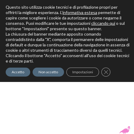
Questo sito utilizza cookie tecnici e di profilazione propri per
offrirti la migliore esperienza. L’
informativa estesa
permette di
capire come scegliere i cookie da autorizzare o come negarne il
Solo per veri decoratori
consenso. Puoi modificare le tue impostazioni
cliccando qui
o sul
bottone "Impostazioni" presente su questo banner.
La chiusura del banner mediante apposito comando
contraddistinto dalla "X", comporta il permanere delle impostazioni
di default e dunque la continuazione della navigazione in assenza di
cookie o altri strumenti di tracciamento diversi da quelli tecnici.
Cliccando il bottone "Accetto" acconsenti all'uso dei cookie tecnici
Elite Pro
XTrowel
Exotic World
FREE S
e di terze parti.
Trow
Close GDPR Co
Accetto
Non accetto
Impostazioni