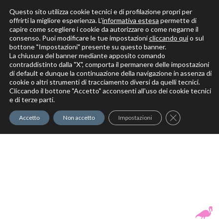
Questo sito utilizza cookie tecnici e di profilazione propri per
offrirti la migliore esperienza. L’
informativa estesa
permette di
capire come scegliere i cookie da autorizzare o come negarne il
Solo per veri decoratori
consenso. Puoi modificare le tue impostazioni
cliccando qui
o sul
bottone "Impostazioni" presente su questo banner.
La chiusura del banner mediante apposito comando
contraddistinto dalla "X", comporta il permanere delle impostazioni
di default e dunque la continuazione della navigazione in assenza di
cookie o altri strumenti di tracciamento diversi da quelli tecnici.
Cliccando il bottone "Accetto" acconsenti all'uso dei cookie tecnici
Elite Pro
XTrowel
Exotic World
FREE S
e di terze parti.
Trow
Close GDPR Co
Accetto
Non accetto
Impostazioni