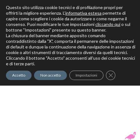
Questo sito utilizza cookie tecnici e di profilazione propri per
offrirti la migliore esperienza. L’
informativa estesa
permette di
capire come scegliere i cookie da autorizzare o come negarne il
Solo per veri decoratori
consenso. Puoi modificare le tue impostazioni
cliccando qui
o sul
bottone "Impostazioni" presente su questo banner.
La chiusura del banner mediante apposito comando
contraddistinto dalla "X", comporta il permanere delle impostazioni
di default e dunque la continuazione della navigazione in assenza di
cookie o altri strumenti di tracciamento diversi da quelli tecnici.
Cliccando il bottone "Accetto" acconsenti all'uso dei cookie tecnici
Elite Pro
XTrowel
Exotic World
FREE S
e di terze parti.
Trow
Close GDPR Co
Accetto
Non accetto
Impostazioni