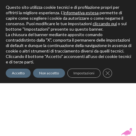
Questo sito utilizza cookie tecnici e di profilazione propri per
offrirti la migliore esperienza. L’
informativa estesa
permette di
capire come scegliere i cookie da autorizzare o come negarne il
Solo per veri decoratori
consenso. Puoi modificare le tue impostazioni
cliccando qui
o sul
bottone "Impostazioni" presente su questo banner.
La chiusura del banner mediante apposito comando
contraddistinto dalla "X", comporta il permanere delle impostazioni
di default e dunque la continuazione della navigazione in assenza di
cookie o altri strumenti di tracciamento diversi da quelli tecnici.
Cliccando il bottone "Accetto" acconsenti all'uso dei cookie tecnici
Elite Pro
XTrowel
Exotic World
FREE S
e di terze parti.
Trow
Close GDPR Co
Accetto
Non accetto
Impostazioni