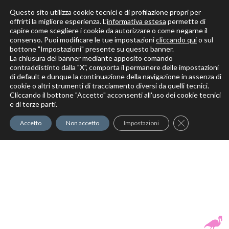
Questo sito utilizza cookie tecnici e di profilazione propri per
offrirti la migliore esperienza. L’
informativa estesa
permette di
capire come scegliere i cookie da autorizzare o come negarne il
Solo per veri decoratori
consenso. Puoi modificare le tue impostazioni
cliccando qui
o sul
bottone "Impostazioni" presente su questo banner.
La chiusura del banner mediante apposito comando
contraddistinto dalla "X", comporta il permanere delle impostazioni
di default e dunque la continuazione della navigazione in assenza di
cookie o altri strumenti di tracciamento diversi da quelli tecnici.
Cliccando il bottone "Accetto" acconsenti all'uso dei cookie tecnici
Elite Pro
XTrowel
Exotic World
FREE S
e di terze parti.
Trow
Close GDPR Co
Accetto
Non accetto
Impostazioni