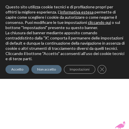
Questo sito utilizza cookie tecnici e di profilazione propri per
offrirti la migliore esperienza. L’
informativa estesa
permette di
capire come scegliere i cookie da autorizzare o come negarne il
Solo per veri decoratori
consenso. Puoi modificare le tue impostazioni
cliccando qui
o sul
bottone "Impostazioni" presente su questo banner.
La chiusura del banner mediante apposito comando
contraddistinto dalla "X", comporta il permanere delle impostazioni
di default e dunque la continuazione della navigazione in assenza di
cookie o altri strumenti di tracciamento diversi da quelli tecnici.
Cliccando il bottone "Accetto" acconsenti all'uso dei cookie tecnici
Elite Pro
XTrowel
Exotic World
FREE S
e di terze parti.
Trow
Close GDPR Co
Accetto
Non accetto
Impostazioni