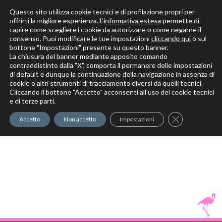
Questo sito utilizza cookie tecnici e di profilazione propri per
offrirti la migliore esperienza. L’
informativa estesa
permette di
capire come scegliere i cookie da autorizzare o come negarne il
Solo per veri decoratori
consenso. Puoi modificare le tue impostazioni
cliccando qui
o sul
bottone "Impostazioni" presente su questo banner.
La chiusura del banner mediante apposito comando
contraddistinto dalla "X", comporta il permanere delle impostazioni
di default e dunque la continuazione della navigazione in assenza di
cookie o altri strumenti di tracciamento diversi da quelli tecnici.
Cliccando il bottone "Accetto" acconsenti all'uso dei cookie tecnici
Elite Pro
XTrowel
Exotic World
FREE S
e di terze parti.
Trow
Close GDPR Co
Accetto
Non accetto
Impostazioni