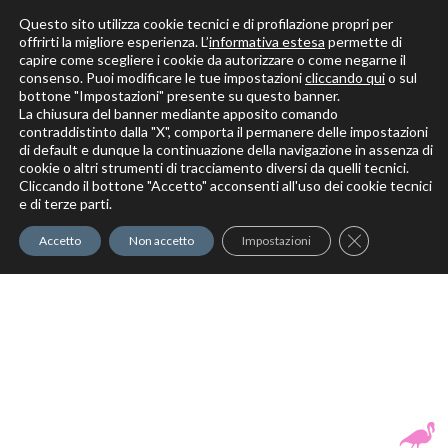
Questo sito utilizza cookie tecnici e di profilazione propri per
offrirti la migliore esperienza. L’
informativa estesa
permette di
capire come scegliere i cookie da autorizzare o come negarne il
Solo per veri decoratori
consenso. Puoi modificare le tue impostazioni
cliccando qui
o sul
bottone "Impostazioni" presente su questo banner.
La chiusura del banner mediante apposito comando
contraddistinto dalla "X", comporta il permanere delle impostazioni
di default e dunque la continuazione della navigazione in assenza di
cookie o altri strumenti di tracciamento diversi da quelli tecnici.
Cliccando il bottone "Accetto" acconsenti all'uso dei cookie tecnici
Elite Pro
XTrowel
Exotic World
FREE S
e di terze parti.
Trow
Close GDPR Co
Accetto
Non accetto
Impostazioni