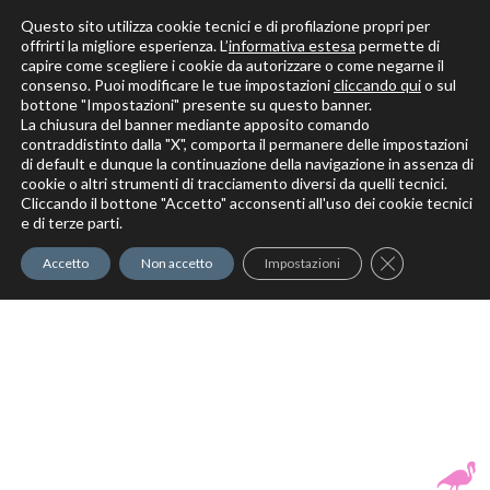
Questo sito utilizza cookie tecnici e di profilazione propri per
offrirti la migliore esperienza. L’
informativa estesa
permette di
capire come scegliere i cookie da autorizzare o come negarne il
Solo per veri decoratori
consenso. Puoi modificare le tue impostazioni
cliccando qui
o sul
bottone "Impostazioni" presente su questo banner.
La chiusura del banner mediante apposito comando
contraddistinto dalla "X", comporta il permanere delle impostazioni
di default e dunque la continuazione della navigazione in assenza di
cookie o altri strumenti di tracciamento diversi da quelli tecnici.
Cliccando il bottone "Accetto" acconsenti all'uso dei cookie tecnici
Elite Pro
XTrowel
Exotic World
FREE S
e di terze parti.
Trow
Close GDPR Co
Accetto
Non accetto
Impostazioni