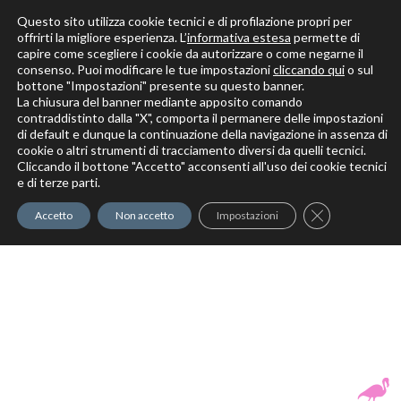
Questo sito utilizza cookie tecnici e di profilazione propri per
offrirti la migliore esperienza. L’
informativa estesa
permette di
capire come scegliere i cookie da autorizzare o come negarne il
Solo per veri decoratori
consenso. Puoi modificare le tue impostazioni
cliccando qui
o sul
bottone "Impostazioni" presente su questo banner.
La chiusura del banner mediante apposito comando
contraddistinto dalla "X", comporta il permanere delle impostazioni
di default e dunque la continuazione della navigazione in assenza di
cookie o altri strumenti di tracciamento diversi da quelli tecnici.
Cliccando il bottone "Accetto" acconsenti all'uso dei cookie tecnici
Elite Pro
XTrowel
Exotic World
FREE S
e di terze parti.
Trow
Close GDPR Co
Accetto
Non accetto
Impostazioni