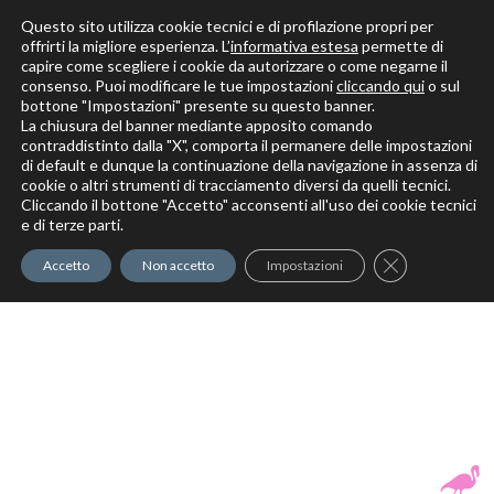
Questo sito utilizza cookie tecnici e di profilazione propri per
offrirti la migliore esperienza. L’
informativa estesa
permette di
capire come scegliere i cookie da autorizzare o come negarne il
Solo per veri decoratori
consenso. Puoi modificare le tue impostazioni
cliccando qui
o sul
bottone "Impostazioni" presente su questo banner.
La chiusura del banner mediante apposito comando
contraddistinto dalla "X", comporta il permanere delle impostazioni
di default e dunque la continuazione della navigazione in assenza di
cookie o altri strumenti di tracciamento diversi da quelli tecnici.
Cliccando il bottone "Accetto" acconsenti all'uso dei cookie tecnici
Elite Pro
XTrowel
Exotic World
FREE S
e di terze parti.
Trow
Close GDPR Co
Accetto
Non accetto
Impostazioni