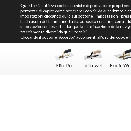
Questo sito utilizza cookie tecnici e di profilazione propri per o
Chi siamo
Cataloghi
Personalizza SoloMio
Flamingo Blog
permette di capire come scegliere i cookie da autorizzare o c
impostazioni
cliccando qui
o sul bottone "Impostazioni" pres
La chiusura del banner mediante apposito comando contraddis
impostazioni di default e dunque la continuazione della naviga
tracciamento diversi da quelli tecnici.
Cliccando il bottone "Accetto" acconsenti all'uso dei cookie te
Elite Pro
XTrowel
Exotic Wo