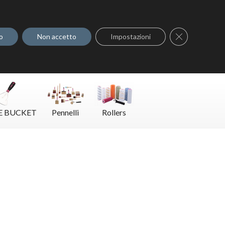
Dove acquistare
Contatti
Close GDPR C
o
Non accetto
Impostazioni
E BUCKET
Pennelli
Rollers