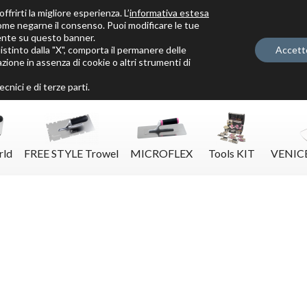
ffrirti la migliore esperienza. L’
informativa estesa
ome negarne il consenso. Puoi modificare le tue
ente su questo banner.
tinto dalla "X", comporta il permanere delle
Accett
zione in assenza di cookie o altri strumenti di
Solo per veri decoratori
cnici e di terze parti.
rld
FREE STYLE Trowel
MICROFLEX
Tools KIT
VENIC