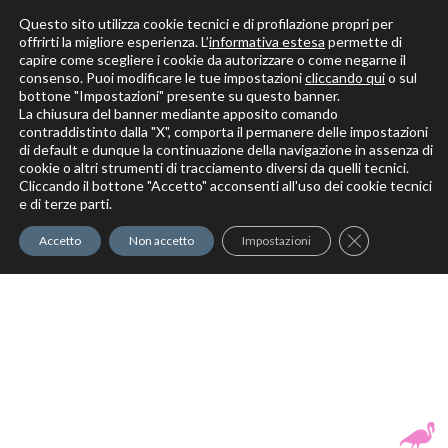
Questo sito utilizza cookie tecnici e di profilazione propri per
offrirti la migliore esperienza. L’
informativa estesa
permette di
capire come scegliere i cookie da autorizzare o come negarne il
Solo per veri decoratori
consenso. Puoi modificare le tue impostazioni
cliccando qui
o sul
bottone "Impostazioni" presente su questo banner.
La chiusura del banner mediante apposito comando
contraddistinto dalla "X", comporta il permanere delle impostazioni
di default e dunque la continuazione della navigazione in assenza di
cookie o altri strumenti di tracciamento diversi da quelli tecnici.
Cliccando il bottone "Accetto" acconsenti all'uso dei cookie tecnici
Elite Pro
XTrowel
Exotic World
FREE S
e di terze parti.
Trow
Close GDPR Co
Accetto
Non accetto
Impostazioni