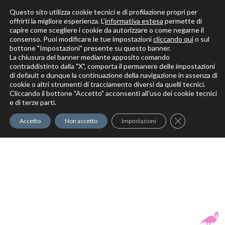
Questo sito utilizza cookie tecnici e di profilazione propri per
offrirti la migliore esperienza. L’
informativa estesa
permette di
capire come scegliere i cookie da autorizzare o come negarne il
Solo per veri decoratori
consenso. Puoi modificare le tue impostazioni
cliccando qui
o sul
bottone "Impostazioni" presente su questo banner.
La chiusura del banner mediante apposito comando
contraddistinto dalla "X", comporta il permanere delle impostazioni
di default e dunque la continuazione della navigazione in assenza di
cookie o altri strumenti di tracciamento diversi da quelli tecnici.
Cliccando il bottone "Accetto" acconsenti all'uso dei cookie tecnici
Elite Pro
XTrowel
Exotic World
FREE S
e di terze parti.
Trow
Close GDPR Co
Accetto
Non accetto
Impostazioni