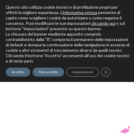
Questo sito utilizza cookie tecnici e di profilazione propri per
offrirti la migliore esperienza. L’
informativa estesa
permette di
capire come scegliere i cookie da autorizzare o come negarne il
Solo per veri decoratori
consenso. Puoi modificare le tue impostazioni
cliccando qui
o sul
bottone "Impostazioni" presente su questo banner.
La chiusura del banner mediante apposito comando
contraddistinto dalla "X", comporta il permanere delle impostazioni
di default e dunque la continuazione della navigazione in assenza di
cookie o altri strumenti di tracciamento diversi da quelli tecnici.
Cliccando il bottone "Accetto" acconsenti all'uso dei cookie tecnici
Elite Pro
XTrowel
Exotic World
FREE S
e di terze parti.
Trow
Close GDPR Co
Accetto
Non accetto
Impostazioni