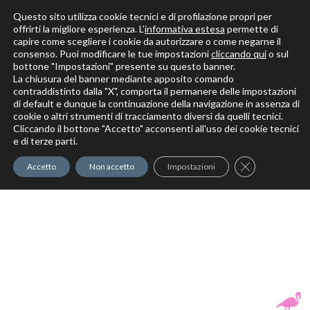
Questo sito utilizza cookie tecnici e di profilazione propri per
offrirti la migliore esperienza. L’
informativa estesa
permette di
capire come scegliere i cookie da autorizzare o come negarne il
Solo per veri decoratori
consenso. Puoi modificare le tue impostazioni
cliccando qui
o sul
bottone "Impostazioni" presente su questo banner.
La chiusura del banner mediante apposito comando
contraddistinto dalla "X", comporta il permanere delle impostazioni
di default e dunque la continuazione della navigazione in assenza di
cookie o altri strumenti di tracciamento diversi da quelli tecnici.
Cliccando il bottone "Accetto" acconsenti all'uso dei cookie tecnici
Elite Pro
XTrowel
Exotic World
FREE S
e di terze parti.
Trow
Close GDPR Co
Accetto
Non accetto
Impostazioni