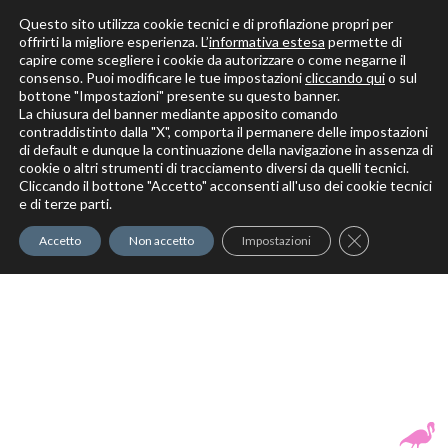
Questo sito utilizza cookie tecnici e di profilazione propri per
offrirti la migliore esperienza. L’
informativa estesa
permette di
capire come scegliere i cookie da autorizzare o come negarne il
Solo per veri decoratori
consenso. Puoi modificare le tue impostazioni
cliccando qui
o sul
bottone "Impostazioni" presente su questo banner.
La chiusura del banner mediante apposito comando
contraddistinto dalla "X", comporta il permanere delle impostazioni
di default e dunque la continuazione della navigazione in assenza di
cookie o altri strumenti di tracciamento diversi da quelli tecnici.
Cliccando il bottone "Accetto" acconsenti all'uso dei cookie tecnici
Elite Pro
XTrowel
Exotic World
FREE S
e di terze parti.
Trow
Close GDPR Co
Accetto
Non accetto
Impostazioni