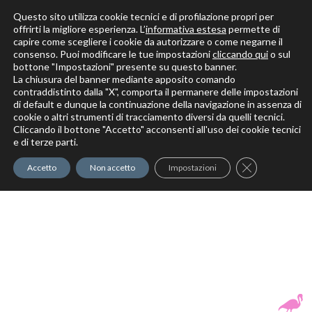
Questo sito utilizza cookie tecnici e di profilazione propri per
offrirti la migliore esperienza. L’
informativa estesa
permette di
capire come scegliere i cookie da autorizzare o come negarne il
Solo per veri decoratori
consenso. Puoi modificare le tue impostazioni
cliccando qui
o sul
bottone "Impostazioni" presente su questo banner.
La chiusura del banner mediante apposito comando
contraddistinto dalla "X", comporta il permanere delle impostazioni
di default e dunque la continuazione della navigazione in assenza di
cookie o altri strumenti di tracciamento diversi da quelli tecnici.
Cliccando il bottone "Accetto" acconsenti all'uso dei cookie tecnici
Elite Pro
XTrowel
Exotic World
FREE S
e di terze parti.
Trow
Close GDPR Co
Accetto
Non accetto
Impostazioni