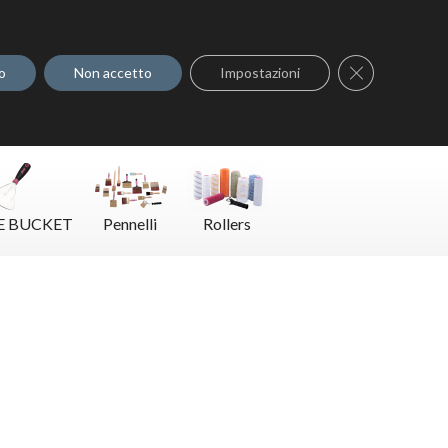
Dove acquistare
Contatti
Close GDPR C
o
Non accetto
Impostazioni
E BUCKET
Pennelli
Rollers