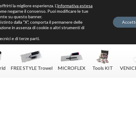
ffrirti la migliore esperienza. L’
informativa estesa
ome negarne il consenso. Puoi modificare le tue
ente su questo banner.
tinto dalla "X", comporta il permanere delle
Accett
zione in assenza di cookie o altri strumenti di
Solo per veri decoratori
cnici e di terze parti.
rld
FREE STYLE Trowel
MICROFLEX
Tools KIT
VENIC