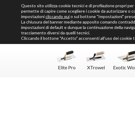
Questo sito utilizza cookie tecnici e di profilazione propri per o
Chi siamo
Cataloghi
Personalizza SoloMio
Flamingo Blog
permette di capire come scegliere i cookie da autorizzare o c
impostazioni
cliccando qui
o sul bottone "Impostazioni" pres
La chiusura del banner mediante apposito comando contraddis
impostazioni di default e dunque la continuazione della naviga
tracciamento diversi da quelli tecnici.
Cliccando il bottone "Accetto" acconsenti all'uso dei cookie te
Elite Pro
XTrowel
Exotic Wo