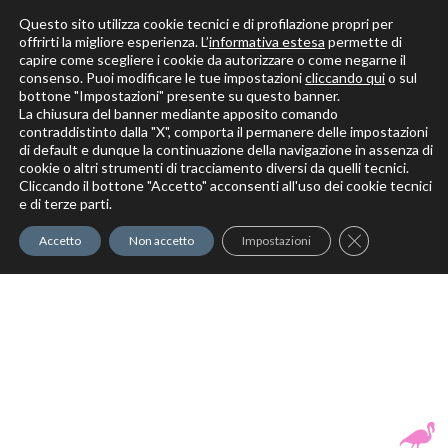
Questo sito utilizza cookie tecnici e di profilazione propri per
offrirti la migliore esperienza. L’
informativa estesa
permette di
capire come scegliere i cookie da autorizzare o come negarne il
Solo per veri decoratori
consenso. Puoi modificare le tue impostazioni
cliccando qui
o sul
bottone "Impostazioni" presente su questo banner.
La chiusura del banner mediante apposito comando
contraddistinto dalla "X", comporta il permanere delle impostazioni
di default e dunque la continuazione della navigazione in assenza di
cookie o altri strumenti di tracciamento diversi da quelli tecnici.
Cliccando il bottone "Accetto" acconsenti all'uso dei cookie tecnici
Elite Pro
XTrowel
Exotic World
FREE S
e di terze parti.
Trow
Close GDPR Co
Accetto
Non accetto
Impostazioni