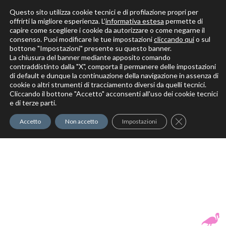
Questo sito utilizza cookie tecnici e di profilazione propri per
offrirti la migliore esperienza. L’
informativa estesa
permette di
capire come scegliere i cookie da autorizzare o come negarne il
Solo per veri decoratori
consenso. Puoi modificare le tue impostazioni
cliccando qui
o sul
bottone "Impostazioni" presente su questo banner.
La chiusura del banner mediante apposito comando
contraddistinto dalla "X", comporta il permanere delle impostazioni
di default e dunque la continuazione della navigazione in assenza di
cookie o altri strumenti di tracciamento diversi da quelli tecnici.
Cliccando il bottone "Accetto" acconsenti all'uso dei cookie tecnici
Elite Pro
XTrowel
Exotic World
FREE S
e di terze parti.
Trow
Close GDPR Co
Accetto
Non accetto
Impostazioni